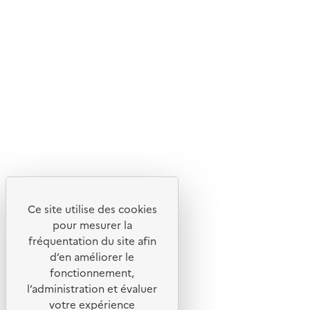
En savoir plus sur l'écoconception du site
Suivez-nous
Flux RSS
Lettres d'information de l'ADEME
X
Linkedin
Instagram
Youtube
Ce site utilise des cookies
Liens utiles
pour mesurer la
Portail de signalement
fréquentation du site afin
d’en améliorer le
Foire aux questions
fonctionnement,
Formulaire de contact
l’administration et évaluer
Presse
votre expérience