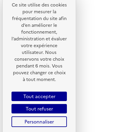
Ce site utilise des cookies
Liens utiles
pour mesurer la
Portail de signalement
fréquentation du site afin
d’en améliorer le
Foire aux questions
fonctionnement,
Formulaire de contact
l’administration et évaluer
Presse
votre expérience
utilisateur. Nous
conservons votre choix
pendant 6 mois. Vous
pouvez changer ce choix
Plan du site
à tout moment.
Mentions légales
CGU
Tout accepter
CGV
Tout refuser
Politique des cookies
Personnaliser
Données personnelles
Accessibilité : non conforme