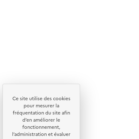
En savoir plus sur l'écoconception du site
Suivez-nous
Flux RSS
Lettres d'information de l'ADEME
X
Linkedin
Instagram
Youtube
Ce site utilise des cookies
Liens utiles
pour mesurer la
Portail de signalement
fréquentation du site afin
d’en améliorer le
Foire aux questions
fonctionnement,
Formulaire de contact
l’administration et évaluer