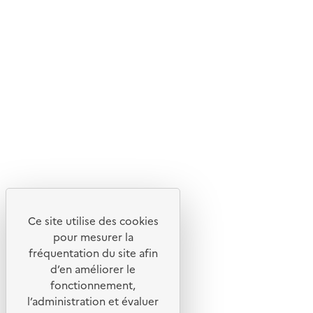
En savoir plus sur l'écoconception du site
Suivez-nous
Flux RSS
Lettres d'information de l'ADEME
X
Linkedin
Instagram
Youtube
Ce site utilise des cookies
Liens utiles
pour mesurer la
Portail de signalement
fréquentation du site afin
d’en améliorer le
Foire aux questions
fonctionnement,
Formulaire de contact
l’administration et évaluer