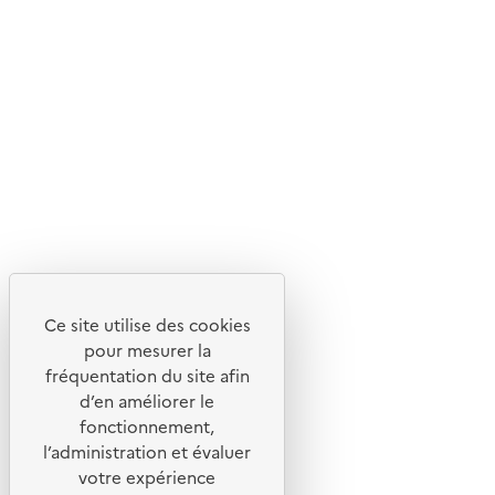
En savoir plus sur l'écoconception du site
Suivez-nous
Flux RSS
Lettres d'information de l'ADEME
X
Linkedin
Instagram
Youtube
Ce site utilise des cookies
Liens utiles
pour mesurer la
Portail de signalement
fréquentation du site afin
d’en améliorer le
Foire aux questions
fonctionnement,
Formulaire de contact
l’administration et évaluer
Presse
votre expérience