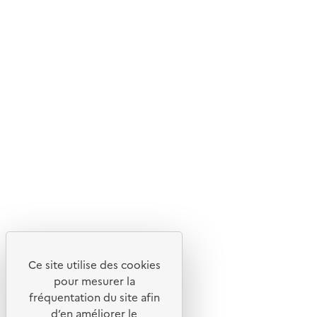
Ce site internet est pensé et développé avec un objectif
d'écoconception.
En savoir plus sur l'écoconception du site
Suivez-nous
Flux RSS
Lettres d'information de l'ADEME
X
Linkedin
Instagram
Youtube
Ce site utilise des cookies
Liens utiles
pour mesurer la
Portail de signalement
fréquentation du site afin
d’en améliorer le
Foire aux questions