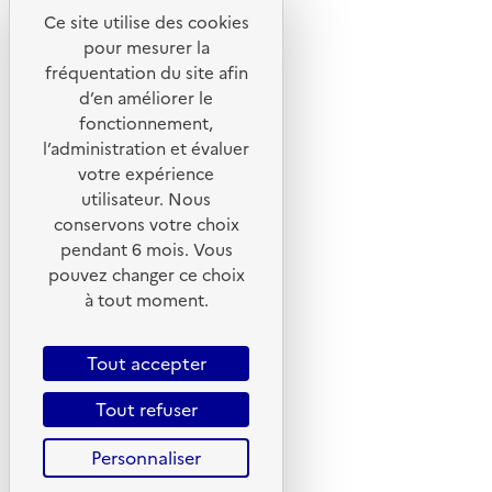
Ce site utilise des cookies
Liens utiles
pour mesurer la
Portail de signalement
fréquentation du site afin
d’en améliorer le
Foire aux questions
fonctionnement,
Formulaire de contact
l’administration et évaluer
Presse
votre expérience
utilisateur. Nous
conservons votre choix
pendant 6 mois. Vous
pouvez changer ce choix
Plan du site
à tout moment.
Mentions légales
CGU
Tout accepter
CGV
Tout refuser
Politique des cookies
Personnaliser
Données personnelles