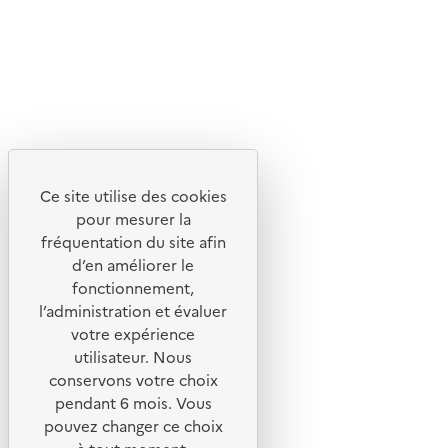
Lettres d'information de l'ADEME
X
Linkedin
Instagram
Youtube
Ce site utilise des cookies
Liens utiles
pour mesurer la
Portail de signalement
fréquentation du site afin
d’en améliorer le
Foire aux questions
fonctionnement,
Formulaire de contact
l’administration et évaluer
Presse
votre expérience
utilisateur. Nous
conservons votre choix
pendant 6 mois. Vous
pouvez changer ce choix
Plan du site