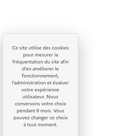
X
Linkedin
Instagram
Youtube
Ce site utilise des cookies
Liens utiles
pour mesurer la
Portail de signalement
fréquentation du site afin
d’en améliorer le
Foire aux questions
fonctionnement,
Formulaire de contact
l’administration et évaluer
Presse
votre expérience
utilisateur. Nous
conservons votre choix
pendant 6 mois. Vous
pouvez changer ce choix
Plan du site
à tout moment.
Mentions légales