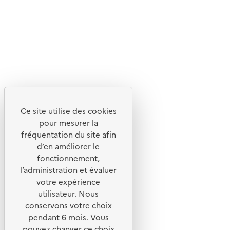
Flux RSS
Lettres d'information de l'ADEME
X
Linkedin
Instagram
Youtube
Ce site utilise des cookies
Liens utiles
pour mesurer la
Portail de signalement
fréquentation du site afin
d’en améliorer le
Foire aux questions
fonctionnement,
Formulaire de contact
l’administration et évaluer
Presse
votre expérience
utilisateur. Nous
conservons votre choix
pendant 6 mois. Vous
pouvez changer ce choix