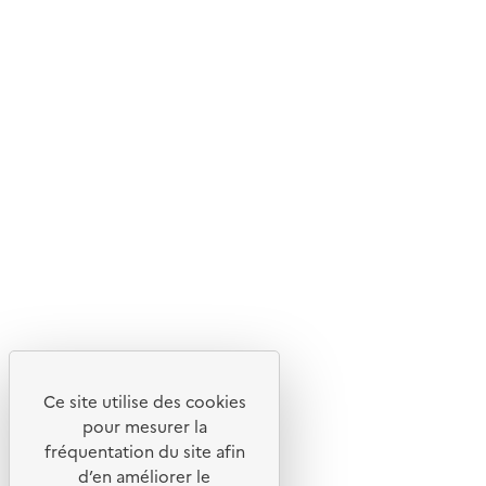
Ce site internet est pensé et développé avec un objectif
d'écoconception.
En savoir plus sur l'écoconception du site
Suivez-nous
Flux RSS
Lettres d'information de l'ADEME
X
Linkedin
Instagram
Youtube
Ce site utilise des cookies
Liens utiles
pour mesurer la
Portail de signalement
fréquentation du site afin
d’en améliorer le
Foire aux questions