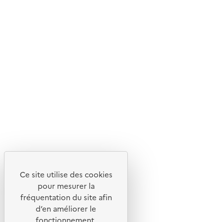
Ce site internet est pensé et développé avec un objectif
d'écoconception.
En savoir plus sur l'écoconception du site
Suivez-nous
Flux RSS
Lettres d'information de l'ADEME
X
Linkedin
Instagram
Youtube
Ce site utilise des cookies
Liens utiles
pour mesurer la
Portail de signalement
fréquentation du site afin
d’en améliorer le
Foire aux questions
fonctionnement,