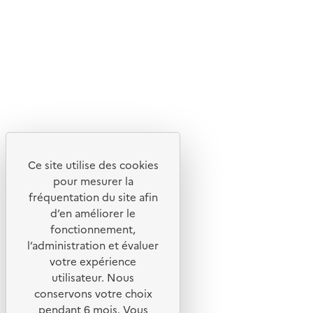
Suivez-nous
Flux RSS
Lettres d'information de l'ADEME
X
Linkedin
Instagram
Youtube
Ce site utilise des cookies
Liens utiles
pour mesurer la
Portail de signalement
fréquentation du site afin
d’en améliorer le
Foire aux questions
fonctionnement,
Formulaire de contact
l’administration et évaluer
Presse
votre expérience
utilisateur. Nous
conservons votre choix
pendant 6 mois. Vous