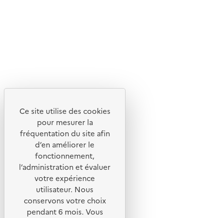
Flux RSS
Lettres d'information de l'ADEME
X
Linkedin
Instagram
Youtube
Ce site utilise des cookies
Liens utiles
pour mesurer la
Portail de signalement
fréquentation du site afin
d’en améliorer le
Foire aux questions
fonctionnement,
Formulaire de contact
l’administration et évaluer
Presse
votre expérience
utilisateur. Nous
conservons votre choix
pendant 6 mois. Vous