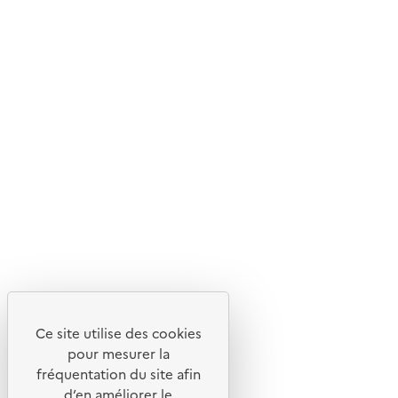
Ce site internet est pensé et développé avec un objectif
d'écoconception.
En savoir plus sur l'écoconception du site
Suivez-nous
Flux RSS
Lettres d'information de l'ADEME
X
Linkedin
Instagram
Youtube
Ce site utilise des cookies
Liens utiles
pour mesurer la
Portail de signalement
fréquentation du site afin
d’en améliorer le
Foire aux questions