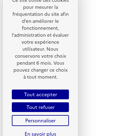
Ce site utilise des cookies
Liens utiles
pour mesurer la
Portail de signalement
fréquentation du site afin
d’en améliorer le
Foire aux questions
fonctionnement,
Formulaire de contact
l’administration et évaluer
Presse
votre expérience
utilisateur. Nous
conservons votre choix
pendant 6 mois. Vous
pouvez changer ce choix
Plan du site
à tout moment.
Mentions légales
CGU
Tout accepter
CGV
Tout refuser
Politique des cookies
Personnaliser
Données personnelles
Accessibilité : non conforme
En savoir plus