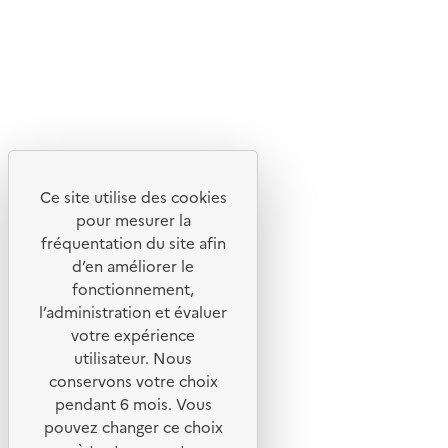
Lettres d'information de l'ADEME
X
Linkedin
Instagram
Youtube
Ce site utilise des cookies
Liens utiles
pour mesurer la
Portail de signalement
fréquentation du site afin
d’en améliorer le
Foire aux questions
fonctionnement,
Formulaire de contact
l’administration et évaluer
Presse
votre expérience
utilisateur. Nous
conservons votre choix
pendant 6 mois. Vous
pouvez changer ce choix
Plan du site