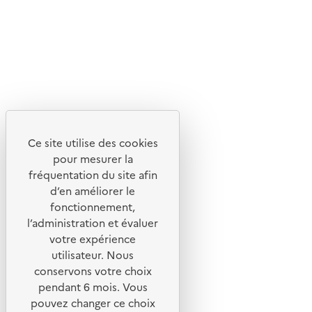
Flux RSS
Lettres d'information de l'ADEME
X
Linkedin
Instagram
Youtube
Ce site utilise des cookies
Liens utiles
pour mesurer la
Portail de signalement
fréquentation du site afin
d’en améliorer le
Foire aux questions
fonctionnement,
Formulaire de contact
l’administration et évaluer
Presse
votre expérience
utilisateur. Nous
conservons votre choix
pendant 6 mois. Vous
pouvez changer ce choix
Plan du site