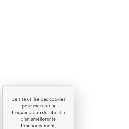
d'écoconception.
En savoir plus sur l'écoconception du site
Suivez-nous
Flux RSS
Lettres d'information de l'ADEME
X
Linkedin
Instagram
Youtube
Ce site utilise des cookies
Liens utiles
pour mesurer la
Portail de signalement
fréquentation du site afin
d’en améliorer le
Foire aux questions
fonctionnement,
Formulaire de contact