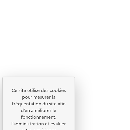
En savoir plus sur l'écoconception du site
Suivez-nous
Flux RSS
Lettres d'information de l'ADEME
X
Linkedin
Instagram
Youtube
Ce site utilise des cookies
Liens utiles
pour mesurer la
Portail de signalement
fréquentation du site afin
d’en améliorer le
Foire aux questions
fonctionnement,
Formulaire de contact
l’administration et évaluer
Presse