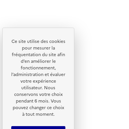
X
Linkedin
Instagram
Youtube
Ce site utilise des cookies
Liens utiles
pour mesurer la
Portail de signalement
fréquentation du site afin
d’en améliorer le
Foire aux questions
fonctionnement,
Formulaire de contact
l’administration et évaluer
Presse
votre expérience
utilisateur. Nous
conservons votre choix
pendant 6 mois. Vous
pouvez changer ce choix
Plan du site
à tout moment.
Mentions légales
CGU