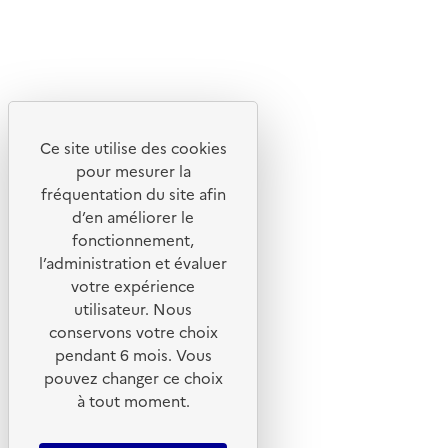
X
Linkedin
Instagram
Youtube
Ce site utilise des cookies
Liens utiles
pour mesurer la
Portail de signalement
fréquentation du site afin
d’en améliorer le
Foire aux questions
fonctionnement,
Formulaire de contact
l’administration et évaluer
Presse
votre expérience
utilisateur. Nous
conservons votre choix
pendant 6 mois. Vous
pouvez changer ce choix
Plan du site
à tout moment.
Mentions légales