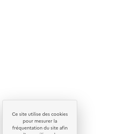
Ce site internet est pensé et développé avec un objectif
d'écoconception.
En savoir plus sur l'écoconception du site
Suivez-nous
Flux RSS
Lettres d'information de l'ADEME
X
Linkedin
Instagram
Youtube
Ce site utilise des cookies
Liens utiles
pour mesurer la
Portail de signalement
fréquentation du site afin