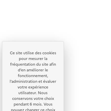
Flux RSS
Lettres d'information de l'ADEME
X
Linkedin
Instagram
Youtube
Ce site utilise des cookies
Liens utiles
pour mesurer la
Portail de signalement
fréquentation du site afin
d’en améliorer le
Foire aux questions
fonctionnement,
Formulaire de contact
l’administration et évaluer
Presse
votre expérience
utilisateur. Nous
conservons votre choix
pendant 6 mois. Vous
pouvez changer ce choix