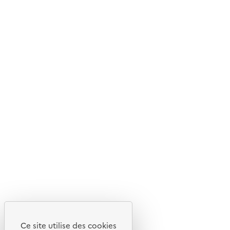
© 2026 ADEME - Tous droits réservés
Ce site internet est pensé et développé avec un objectif
d'écoconception.
En savoir plus sur l'écoconception du site
Suivez-nous
Flux RSS
Lettres d'information de l'ADEME
X
Linkedin
Instagram
Youtube
Ce site utilise des cookies
Liens utiles