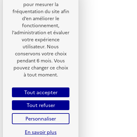
pour mesurer la
Portail de signalement
fréquentation du site afin
d’en améliorer le
Foire aux questions
fonctionnement,
Formulaire de contact
l’administration et évaluer
Presse
votre expérience
utilisateur. Nous
conservons votre choix
pendant 6 mois. Vous
pouvez changer ce choix
Plan du site
à tout moment.
Mentions légales
CGU
Tout accepter
CGV
Tout refuser
Politique des cookies
Personnaliser
Données personnelles
Accessibilité : non conforme
En savoir plus