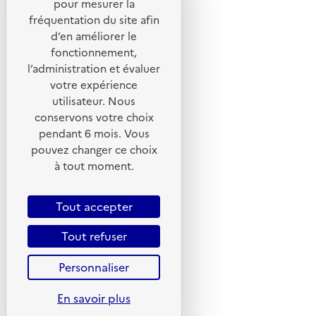
pour mesurer la
fréquentation du site afin
Suivez-nous
d’en améliorer le
Flux RSS
fonctionnement,
Lettres d'information de l'ADEME
l’administration et évaluer
votre expérience
X
utilisateur. Nous
Linkedin
conservons votre choix
pendant 6 mois. Vous
Instagram
pouvez changer ce choix
Youtube
à tout moment.
Liens utiles
Tout accepter
Portail de signalement
Foire aux questions
Tout refuser
Formulaire de contact
Personnaliser
Presse
En savoir plus