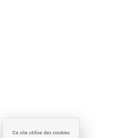
Nos magazines et newsletters
© 2026 ADEME - Tous droits réservés
Ce site internet est pensé et développé avec un objectif
d'écoconception.
Ce site utilise des cookies
En savoir plus sur l'écoconception du site