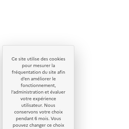
Flux RSS
Lettres d'information de l'ADEME
X
Linkedin
Instagram
Youtube
Ce site utilise des cookies
Liens utiles
pour mesurer la
Portail de signalement
fréquentation du site afin
d’en améliorer le
Foire aux questions
fonctionnement,
Formulaire de contact
l’administration et évaluer
Presse
votre expérience
utilisateur. Nous
conservons votre choix
pendant 6 mois. Vous
pouvez changer ce choix
Plan du site