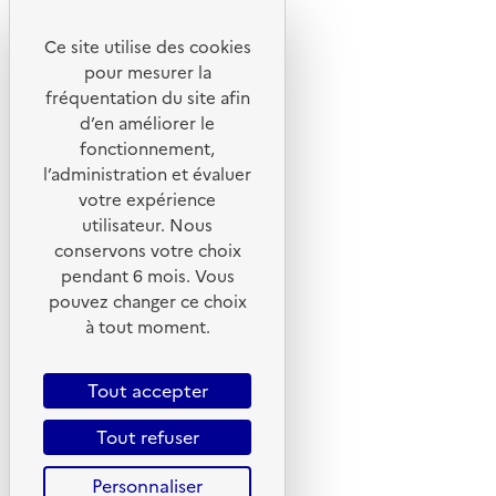
Ce site utilise des cookies
© 2026 ADEME - Tous droits réservés
pour mesurer la
fréquentation du site afin
d’en améliorer le
Ce site internet est pensé et développé avec un objectif
fonctionnement,
d'écoconception.
l’administration et évaluer
votre expérience
En savoir plus sur l'écoconception du site
utilisateur. Nous
conservons votre choix
Suivez-nous
pendant 6 mois. Vous
Flux RSS
pouvez changer ce choix
Lettres d'information de l'ADEME
à tout moment.
X
Tout accepter
Linkedin
Instagram
Tout refuser
Youtube
Personnaliser