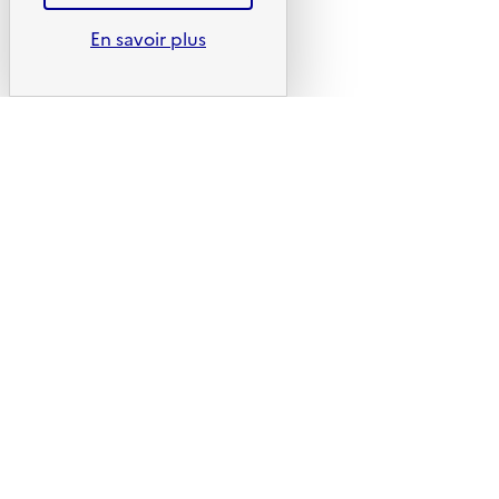
Liens utiles
En savoir plus
Portail de signalement
Foire aux questions
Formulaire de contact
Presse
Plan du site
Mentions légales
CGU
CGV
Politique des cookies
Données personnelles
Accessibilité : non conforme