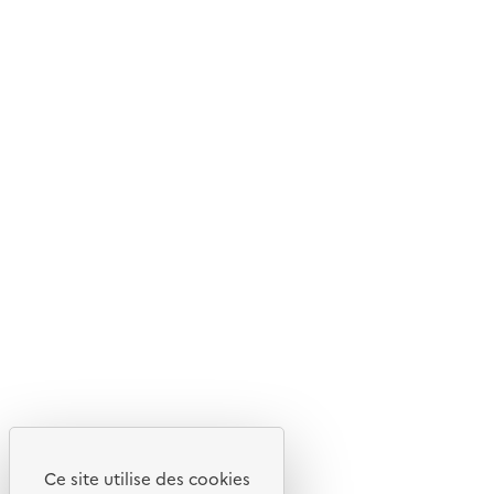
Nos magazines et newsletters
© 2026 ADEME - Tous droits réservés
Ce site internet est pensé et développé avec un objectif
d'écoconception.
Ce site utilise des cookies
En savoir plus sur l'écoconception du site