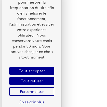
pour mesurer la
fréquentation du site afin
Suivez-nous
d’en améliorer le
Flux RSS
fonctionnement,
Lettres d'information de l'ADEME
l’administration et évaluer
votre expérience
X
utilisateur. Nous
Linkedin
conservons votre choix
pendant 6 mois. Vous
Instagram
pouvez changer ce choix
Youtube
à tout moment.
Liens utiles
Tout accepter
Portail de signalement
Foire aux questions
Tout refuser
Formulaire de contact
Personnaliser
Presse
En savoir plus