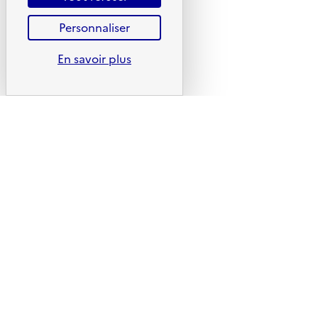
Youtube
Personnaliser
Liens utiles
En savoir plus
Portail de signalement
Foire aux questions
Formulaire de contact
Presse
Plan du site
Mentions légales
CGU
CGV
Politique des cookies