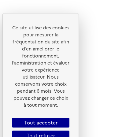
Ce site utilise des cookies
© 2026 ADEME - Tous droits réservés
pour mesurer la
fréquentation du site afin
d’en améliorer le
Ce site internet est pensé et développé avec un objectif
fonctionnement,
d'écoconception.
l’administration et évaluer
votre expérience
En savoir plus sur l'écoconception du site
utilisateur. Nous
conservons votre choix
Suivez-nous
pendant 6 mois. Vous
Flux RSS
pouvez changer ce choix
Lettres d'information de l'ADEME
à tout moment.
X
Tout accepter
Linkedin
Instagram
Tout refuser