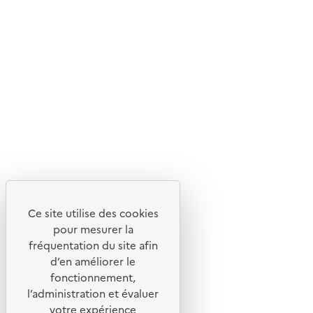
En savoir plus sur l'écoconception du site
Suivez-nous
Flux RSS
Lettres d'information de l'ADEME
X
Linkedin
Instagram
Youtube
Ce site utilise des cookies
Liens utiles
pour mesurer la
Portail de signalement
fréquentation du site afin
d’en améliorer le
Foire aux questions
fonctionnement,
Formulaire de contact
l’administration et évaluer
Presse
votre expérience