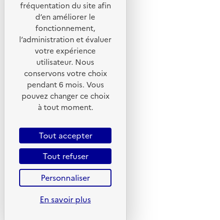
Portail de signalement
fréquentation du site afin
d’en améliorer le
Foire aux questions
fonctionnement,
Formulaire de contact
l’administration et évaluer
Presse
votre expérience
utilisateur. Nous
conservons votre choix
pendant 6 mois. Vous
pouvez changer ce choix
Plan du site
à tout moment.
Mentions légales
CGU
Tout accepter
CGV
Tout refuser
Politique des cookies
Personnaliser
Données personnelles
Accessibilité : non conforme
En savoir plus
Gestion des cookies