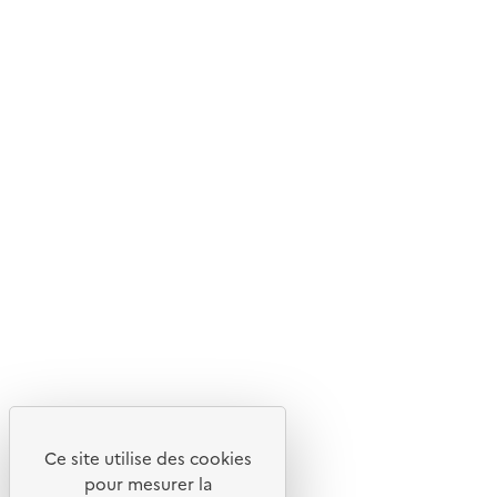
© 2026 ADEME - Tous droits réservés
Ce site internet est pensé et développé avec un objectif
d'écoconception.
En savoir plus sur l'écoconception du site
Suivez-nous
Flux RSS
Lettres d'information de l'ADEME
X
Linkedin
Instagram
Youtube
Ce site utilise des cookies
Liens utiles
pour mesurer la