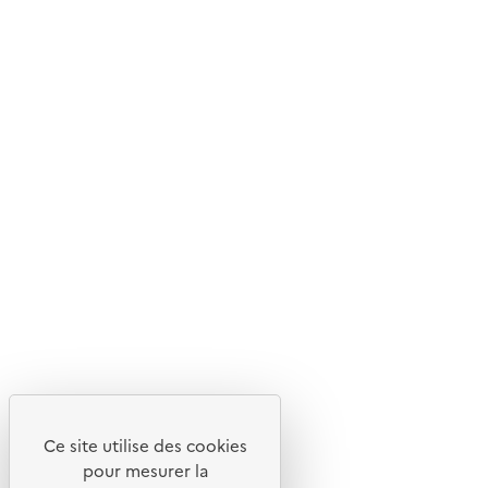
Ce site internet est pensé et développé avec un objectif
d'écoconception.
En savoir plus sur l'écoconception du site
Suivez-nous
Flux RSS
Lettres d'information de l'ADEME
X
Linkedin
Instagram
Youtube
Ce site utilise des cookies
Liens utiles
pour mesurer la
Portail de signalement