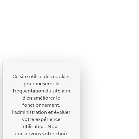
Suivez-nous
Flux RSS
Lettres d'information de l'ADEME
X
Linkedin
Instagram
Youtube
Ce site utilise des cookies
Liens utiles
pour mesurer la
Portail de signalement
fréquentation du site afin
d’en améliorer le
Foire aux questions
fonctionnement,
Formulaire de contact
l’administration et évaluer
Presse
votre expérience
utilisateur. Nous
conservons votre choix