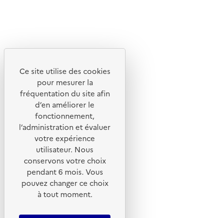
X
Linkedin
Instagram
Youtube
Ce site utilise des cookies
Liens utiles
pour mesurer la
Portail de signalement
fréquentation du site afin
d’en améliorer le
Foire aux questions
fonctionnement,
Formulaire de contact
l’administration et évaluer
Presse
votre expérience
utilisateur. Nous
conservons votre choix
pendant 6 mois. Vous
pouvez changer ce choix
Plan du site
à tout moment.
Mentions légales